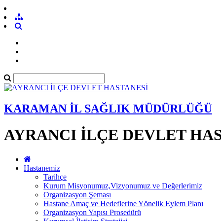
KARAMAN İL SAĞLIK MÜDÜRLÜĞÜ
AYRANCI İLÇE DEVLET HA
Hastanemiz
Tarihçe
Kurum Misyonumuz,Vizyonumuz ve Değerlerimiz
Organizasyon Şeması
Hastane Amaç ve Hedeflerine Yönelik Eylem Planı
Organizasyon Yapısı Prosedürü