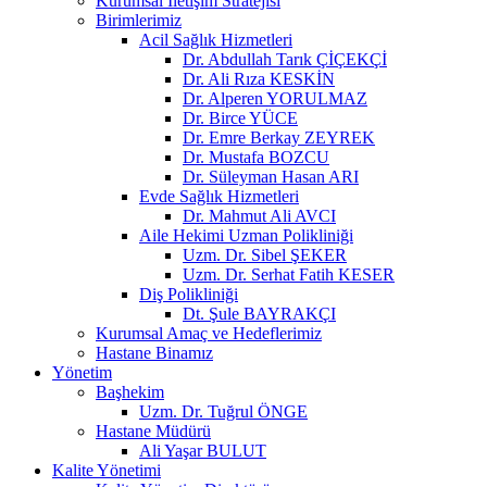
Kurumsal İletişim Stratejisi
Birimlerimiz
Acil Sağlık Hizmetleri
Dr. Abdullah Tarık ÇİÇEKÇİ
Dr. Ali Rıza KESKİN
Dr. Alperen YORULMAZ
Dr. Birce YÜCE
Dr. Emre Berkay ZEYREK
Dr. Mustafa BOZCU
Dr. Süleyman Hasan ARI
Evde Sağlık Hizmetleri
Dr. Mahmut Ali AVCI
Aile Hekimi Uzman Polikliniği
Uzm. Dr. Sibel ŞEKER
Uzm. Dr. Serhat Fatih KESER
Diş Polikliniği
Dt. Şule BAYRAKÇI
Kurumsal Amaç ve Hedeflerimiz
Hastane Binamız
Yönetim
Başhekim
Uzm. Dr. Tuğrul ÖNGE
Hastane Müdürü
Ali Yaşar BULUT
Kalite Yönetimi