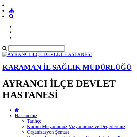
KARAMAN İL SAĞLIK MÜDÜRLÜĞÜ
AYRANCI İLÇE DEVLET
HASTANESİ
Hastanemiz
Tarihçe
Kurum Misyonumuz,Vizyonumuz ve Değerlerimiz
Organizasyon Şeması