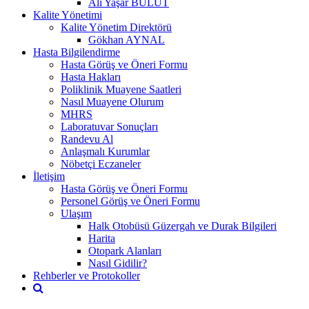
Ali Yaşar BULUT
Kalite Yönetimi
Kalite Yönetim Direktörü
Gökhan AYNAL
Hasta Bilgilendirme
Hasta Görüş ve Öneri Formu
Hasta Hakları
Poliklinik Muayene Saatleri
Nasıl Muayene Olurum
MHRS
Laboratuvar Sonuçları
Randevu Al
Anlaşmalı Kurumlar
Nöbetçi Eczaneler
İletişim
Hasta Görüş ve Öneri Formu
Personel Görüş ve Öneri Formu
Ulaşım
Halk Otobüsü Güzergah ve Durak Bilgileri
Harita
Otopark Alanları
Nasıl Gidilir?
Rehberler ve Protokoller