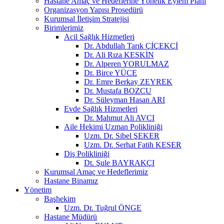
Hastane Amaç ve Hedeflerine Yönelik Eylem Planı
Organizasyon Yapısı Prosedürü
Kurumsal İletişim Stratejisi
Birimlerimiz
Acil Sağlık Hizmetleri
Dr. Abdullah Tarık ÇİÇEKÇİ
Dr. Ali Rıza KESKİN
Dr. Alperen YORULMAZ
Dr. Birce YÜCE
Dr. Emre Berkay ZEYREK
Dr. Mustafa BOZCU
Dr. Süleyman Hasan ARI
Evde Sağlık Hizmetleri
Dr. Mahmut Ali AVCI
Aile Hekimi Uzman Polikliniği
Uzm. Dr. Sibel ŞEKER
Uzm. Dr. Serhat Fatih KESER
Diş Polikliniği
Dt. Şule BAYRAKÇI
Kurumsal Amaç ve Hedeflerimiz
Hastane Binamız
Yönetim
Başhekim
Uzm. Dr. Tuğrul ÖNGE
Hastane Müdürü