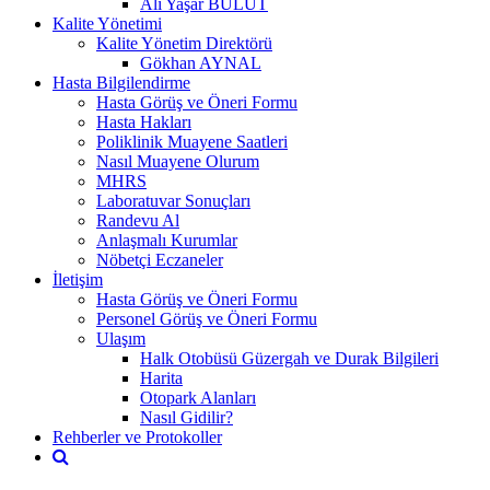
Ali Yaşar BULUT
Kalite Yönetimi
Kalite Yönetim Direktörü
Gökhan AYNAL
Hasta Bilgilendirme
Hasta Görüş ve Öneri Formu
Hasta Hakları
Poliklinik Muayene Saatleri
Nasıl Muayene Olurum
MHRS
Laboratuvar Sonuçları
Randevu Al
Anlaşmalı Kurumlar
Nöbetçi Eczaneler
İletişim
Hasta Görüş ve Öneri Formu
Personel Görüş ve Öneri Formu
Ulaşım
Halk Otobüsü Güzergah ve Durak Bilgileri
Harita
Otopark Alanları
Nasıl Gidilir?
Rehberler ve Protokoller