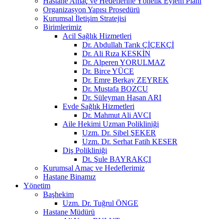
Hastane Amaç ve Hedeflerine Yönelik Eylem Planı
Organizasyon Yapısı Prosedürü
Kurumsal İletişim Stratejisi
Birimlerimiz
Acil Sağlık Hizmetleri
Dr. Abdullah Tarık ÇİÇEKÇİ
Dr. Ali Rıza KESKİN
Dr. Alperen YORULMAZ
Dr. Birce YÜCE
Dr. Emre Berkay ZEYREK
Dr. Mustafa BOZCU
Dr. Süleyman Hasan ARI
Evde Sağlık Hizmetleri
Dr. Mahmut Ali AVCI
Aile Hekimi Uzman Polikliniği
Uzm. Dr. Sibel ŞEKER
Uzm. Dr. Serhat Fatih KESER
Diş Polikliniği
Dt. Şule BAYRAKÇI
Kurumsal Amaç ve Hedeflerimiz
Hastane Binamız
Yönetim
Başhekim
Uzm. Dr. Tuğrul ÖNGE
Hastane Müdürü