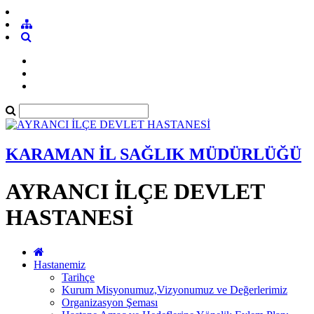
KARAMAN İL SAĞLIK MÜDÜRLÜĞÜ
AYRANCI İLÇE DEVLET
HASTANESİ
Hastanemiz
Tarihçe
Kurum Misyonumuz,Vizyonumuz ve Değerlerimiz
Organizasyon Şeması