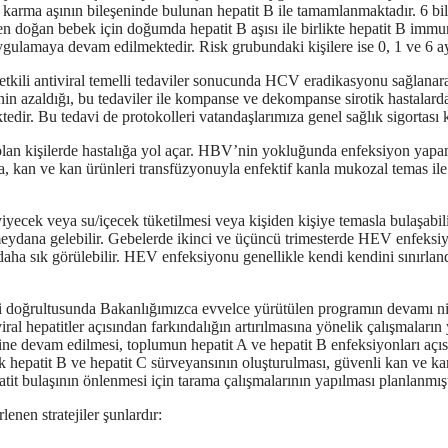
i karma aşının bileşeninde bulunan hepatit B ile tamamlanmaktadır. 6 bil
oğan bebek için doğumda hepatit B aşısı ile birlikte hepatit B immung
ygulamaya devam edilmektedir. Risk grubundaki kişilere ise 0, 1 ve 6 ay
ili antiviral temelli tedaviler sonucunda HCV eradikasyonu sağlanarak k
inin azaldığı, bu tedaviler ile kompanse ve dekompanse sirotik hastalard
edir. Bu tedavi de protokolleri vatandaşlarımıza genel sağlık sigortası
lan kişilerde hastalığa yol açar. HBV’nin yokluğunda enfeksiyon yapa
la, kan ve kan ürünleri transfüzyonuyla enfektif kanla mukozal temas i
e yiyecek veya su/içecek tüketilmesi veya kişiden kişiye temasla bulaşab
dana gelebilir. Gebelerde ikinci ve üçüncü trimesterde HEV enfeksiyon
aha sık görülebilir. HEV enfeksiyonu genellikle kendi kendini sınırland
ri doğrultusunda Bakanlığımızca evvelce yürütülen programın devamı ni
l hepatitler açısından farkındalığın artırılmasına yönelik çalışmaların 
esine devam edilmesi, toplumun hepatit A ve hepatit B enfeksiyonları açı
nik hepatit B ve hepatit C sürveyansının oluşturulması, güvenli kan ve ka
it bulaşının önlenmesi için tarama çalışmalarının yapılması planlanmışt
nen stratejiler şunlardır: