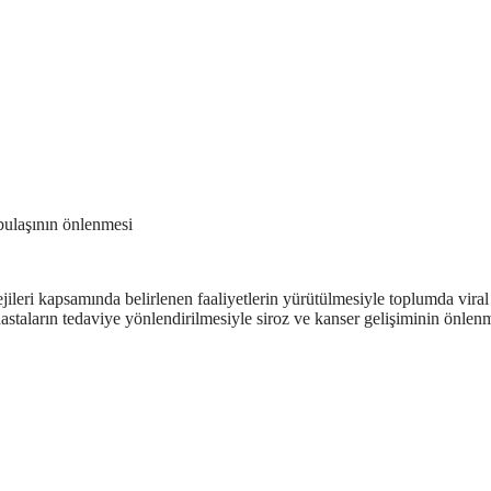
ulaşının önlenmesi
ri kapsamında belirlenen faaliyetlerin yürütülmesiyle toplumda viral hep
 hastaların tedaviye yönlendirilmesiyle siroz ve kanser gelişiminin önle