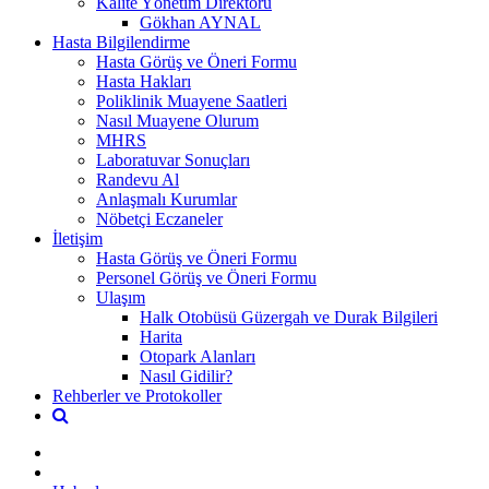
Kalite Yönetim Direktörü
Gökhan AYNAL
Hasta Bilgilendirme
Hasta Görüş ve Öneri Formu
Hasta Hakları
Poliklinik Muayene Saatleri
Nasıl Muayene Olurum
MHRS
Laboratuvar Sonuçları
Randevu Al
Anlaşmalı Kurumlar
Nöbetçi Eczaneler
İletişim
Hasta Görüş ve Öneri Formu
Personel Görüş ve Öneri Formu
Ulaşım
Halk Otobüsü Güzergah ve Durak Bilgileri
Harita
Otopark Alanları
Nasıl Gidilir?
Rehberler ve Protokoller