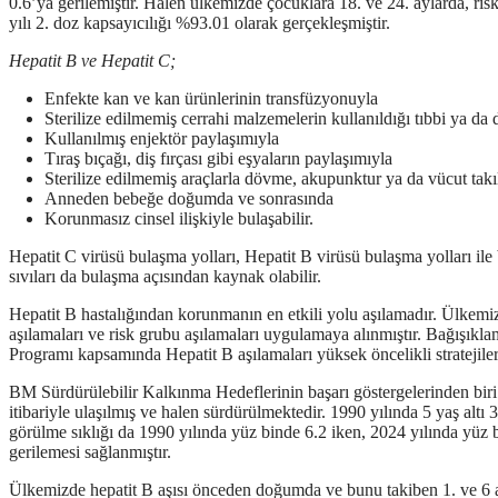
0.6’ya gerilemiştir. Halen ülkemizde çocuklara 18. ve 24. aylarda, risk
yılı 2. doz kapsayıcılığı %93.01 olarak gerçekleşmiştir.
Hepatit B ve Hepatit C;
Enfekte kan ve kan ürünlerinin transfüzyonuyla
Sterilize edilmemiş cerrahi malzemelerin kullanıldığı tıbbi ya da 
Kullanılmış enjektör paylaşımıyla
Tıraş bıçağı, diş fırçası gibi eşyaların paylaşımıyla
Sterilize edilmemiş araçlarla dövme, akupunktur ya da vücut tak
Anneden bebeğe doğumda ve sonrasında
Korunmasız cinsel ilişkiyle bulaşabilir.
Hepatit C virüsü bulaşma yolları, Hepatit B virüsü bulaşma yolları ile
sıvıları da bulaşma açısından kaynak olabilir.
Hepatit B hastalığından korunmanın en etkili yolu aşılamadır. Ülkemizd
aşılamaları ve risk grubu aşılamaları uygulamaya alınmıştır. Bağışıkla
Programı kapsamında Hepatit B aşılamaları yüksek öncelikli stratejiler
BM Sürdürülebilir Kalkınma Hedeflerinin başarı göstergelerinden biri d
itibariyle ulaşılmış ve halen sürdürülmektedir
. 1990 yılında 5 yaş altı 
görülme sıklığı da 1990 yılında yüz binde 6.2 iken, 2024 yılında yüz 
gerilemesi sağlanmıştır.
Ülkemizde hepatit B aşısı önceden doğumda ve bunu takiben 1. ve 6 ayla