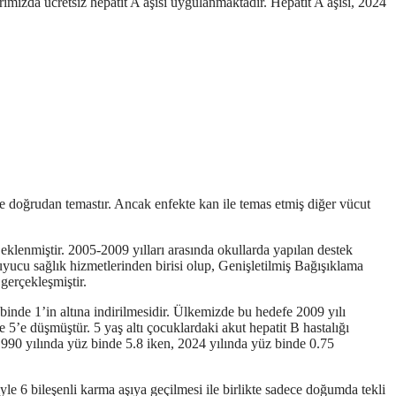
rımızda ücretsiz hepatit A aşısı uygulanmaktadır. Hepatit A aşısı, 2024
ile doğrudan temastır. Ancak enfekte kan ile temas etmiş diğer vücut
 eklenmiştir. 2005-2009 yılları arasında okullarda yapılan destek
uyucu sağlık hizmetlerinden birisi olup,
Genişletilmiş Bağışıklama
gerçekleşmiştir.
binde 1’in altına indirilmesidir. Ülkemizde bu hedefe 2009 yılı
le 5’e düşmüştür. 5 yaş altı çocuklardaki akut hepatit B hastalığı
1990 yılında yüz binde 5.8 iken, 2024 yılında yüz binde 0.75
yle 6 bileşenli karma aşıya geçilmesi ile birlikte sadece doğumda tekli