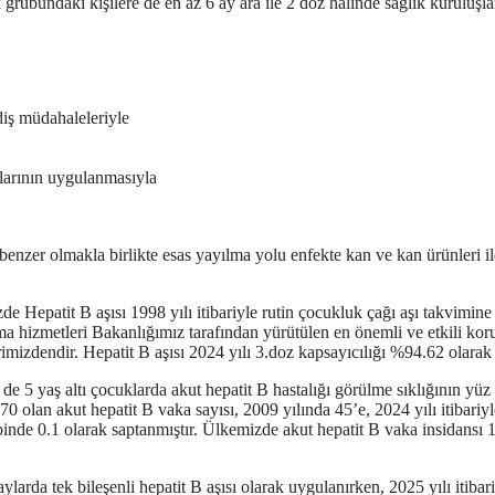
 grubundaki kişilere de en az 6 ay ara ile 2 doz halinde sağlık kuruluşla
diş müdahaleleriyle
ılarının uygulanmasıyla
 benzer olmakla birlikte esas yayılma yolu enfekte kan ve kan ürünleri 
e Hepatit B aşısı 1998 yılı itibariyle rutin çocukluk çağı aşı takvimine
ma hizmetleri Bakanlığımız tarafından yürütülen en önemli ve etkili kor
imizdendir. Hepatit B aşısı 2024 yılı 3.doz kapsayıcılığı %94.62 olarak 
e 5 yaş altı çocuklarda akut hepatit B hastalığı görülme sıklığının yüz 
370 olan akut hepatit B vaka sayısı, 2009 yılında 45’e, 2024 yılı itibariy
binde 0.1 olarak saptanmıştır. Ülkemizde akut hepatit B vaka insidansı 
rda tek bileşenli hepatit B aşısı olarak uygulanırken, 2025 yılı itibari