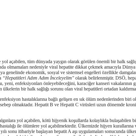
erine yol açabilen, tüm dünyada yaygın olarak görülen önemli bir halk s
arkında olmamaları nedeniyle viral hepatite dikkat çekmek amacıyla Dü
nya genelinde ekonomik, sosyal ve sistemsel engelleri özellikle damgala
la
“Hepatitleri Adım Adım İnceleyelim"
olarak belirlenmiştir. DSÖ, hepa
, yeni, enfeksiyonları önleyebileceğini, karaciğer kanseri vakalarının gö
 ülkelerin bir halk sağlığı sorunu olan viral hepatitleri ortadan kaldırm
 enfeksiyon hastalıklarına bağlı gelişen en sık ölüm nedenlerinden biri o
i sebep olmaktadır. Hepatit B ve Hepatit C virüsleri uzun dönemde kronik
gınlara yol açabilen, kötü hijyenik koşullarda kolaylıkla bulaşabilen bir 
 hastalığı ile ölümlere yol açabilmektedir.
Ülkemizde hijyen kurallarına v
2 yılı sonu itibariyle başlayan hepatit A aşı uygulamaları sonucunda ül