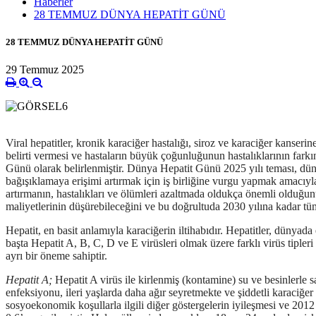
Haberler
28 TEMMUZ DÜNYA HEPATİT GÜNÜ
28 TEMMUZ DÜNYA HEPATİT GÜNÜ
29 Temmuz 2025
Viral hepatitler, kronik karaciğer hastalığı, siroz ve karaciğer kans
belirti vermesi ve hastaların büyük çoğunluğunun hastalıklarının f
Günü
olarak belirlenmiştir. Dünya Hepatit Günü 2025 yılı teması, dü
bağışıklamaya erişimi artırmak için iş birliğine vurgu yapmak amacıy
artırmanın, hastalıkları ve ölümleri azaltmada oldukça önemli olduğunu
maliyetlerinin düşürebileceğini ve bu doğrultuda 2030 yılına kadar tüm
Hepatit, en basit anlamıyla karaciğerin iltihabıdır. Hepatitler, dünyada
başta Hepatit A, B, C, D ve E virüsleri olmak üzere farklı virüs tipler
ayrı bir öneme sahiptir.
Hepatit A;
Hepatit A virüs ile kirlenmiş (kontamine) su ve besinlerle sal
enfeksiyonu, ileri yaşlarda daha ağır seyretmekte ve şiddetli karaciğer
sosyoekonomik koşullarla ilgili diğer göstergelerin iyileşmesi ve 201