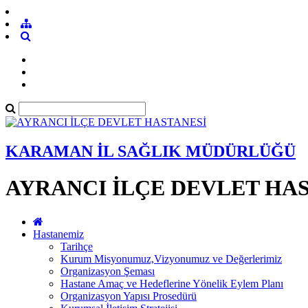
KARAMAN İL SAĞLIK MÜDÜRLÜĞÜ
AYRANCI İLÇE DEVLET HA
Hastanemiz
Tarihçe
Kurum Misyonumuz,Vizyonumuz ve Değerlerimiz
Organizasyon Şeması
Hastane Amaç ve Hedeflerine Yönelik Eylem Planı
Organizasyon Yapısı Prosedürü