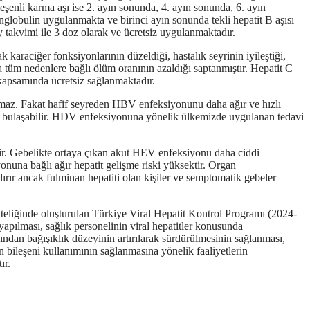
eşenli karma aşı ise 2. ayın sonunda, 4. ayın sonunda, 6. ayın
lobulin uygulanmakta ve birinci ayın sonunda tekli hepatit B aşısı
 takvimi ile 3 doz olarak ve ücretsiz uygulanmaktadır.
araciğer fonksiyonlarının düzeldiği, hastalık seyrinin iyileştiği,
a tüm nedenlere bağlı ölüm oranının azaldığı saptanmıştır. Hepatit C
 kapsamında ücretsiz sağlanmaktadır.
maz. Fakat hafif seyreden HBV enfeksiyonunu daha ağır ve hızlı
le bulaşabilir. HDV enfeksiyonuna yönelik ülkemizde uygulanan tedavi
ilir. Gebelikte ortaya çıkan akut HEV enfeksiyonu daha ciddi
una bağlı ağır hepatit gelişme riski yüksektir. Organ
ırır ancak fulminan hepatiti olan kişiler ve semptomatik gebeler
teliğinde oluşturulan Türkiye Viral Hepatit Kontrol Programı (2024-
yapılması, sağlık personelinin viral hepatitler konusunda
sından bağışıklık düzeyinin artırılarak sürdürülmesinin sağlanması,
n bileşeni kullanımının sağlanmasına yönelik faaliyetlerin
ır.