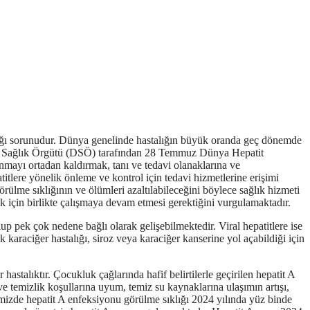
ağlığı sorunudur. Dünya genelinde hastalığın büyük oranda geç dönemde
nya Sağlık Örgütü (DSÖ) tarafından 28 Temmuz
Dünya Hepatit
nmayı ortadan kaldırmak, tanı ve tedavi olanaklarına ve
titlere yönelik önleme ve kontrol için tedavi hizmetlerine erişimi
rülme sıklığının ve ölümleri azaltılabileceğini böylece sağlık hizmeti
ak için birlikte çalışmaya devam etmesi gerektiğini vurgulamaktadır.
lup pek çok nedene bağlı olarak gelişebilmektedir. Viral hepatitlere ise
 karaciğer hastalığı, siroz veya karaciğer kanserine yol açabildiği için
hastalıktır. Çocukluk çağlarında hafif belirtilerle geçirilen hepatit A
e temizlik koşullarına uyum, temiz su kaynaklarına ulaşımın artışı,
kemizde hepatit A enfeksiyonu görülme sıklığı 2024 yılında yüz binde