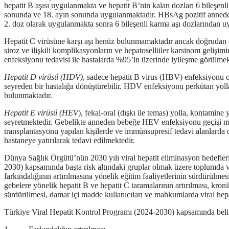
hepatit B aşısı uygulanmakta ve hepatit B’nin kalan dozları 6 bileşenl
sonunda ve 18. ayın sonunda uygulanmaktadır. HBsAg pozitif anneden d
2. doz olarak uygulanmakta sonra 6 bileşenli karma aşı dozlarından u
Hepatit C virüsüne karşı aşı henüz bulunmamaktadır ancak doğrudan etk
siroz ve ilişkili komplikasyonların ve hepatosellüler karsinom gelişim
enfeksiyonu tedavisi ile hastalarda %95’in üzerinde iyileşme görülmekt
Hepatit D virüsü (HDV)
,
sadece hepatit B virus (HBV) enfeksiyonu o
seyreden bir hastalığa dönüştürebilir. HDV enfeksiyonu perkütan yol
bulunmaktadır.
Hepatit E virüsü (HEV
),
fekal-oral (dışkı ile temas) yolla, kontamin
seyretmektedir. Gebelikte anneden bebeğe HEV enfeksiyonu geçişi mey
transplantasyonu yapılan kişilerde ve immünsupresif tedavi alanlarda d
hastaneye yatırılarak tedavi edilmektedir.
Dünya Sağlık Örgütü’nün 2030 yılı viral hepatit eliminasyon hedefle
2030) kapsamında başta risk altındaki gruplar olmak üzere toplumda vira
farkındalığının artırılmasına yönelik eğitim faaliyetlerinin sürdürülm
gebelere yönelik hepatit B ve hepatit C taramalarının artırılması, kro
sürdürülmesi, damar içi madde kullanıcıları ve mahkumlarda viral hepat
Türkiye Viral Hepatit Kontrol Programı (2024-2030) kapsamında belirle