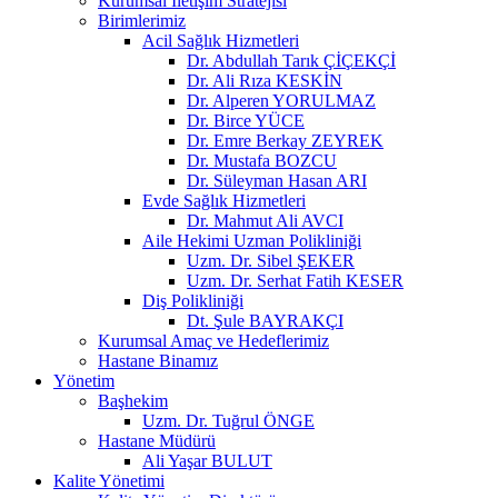
Kurumsal İletişim Stratejisi
Birimlerimiz
Acil Sağlık Hizmetleri
Dr. Abdullah Tarık ÇİÇEKÇİ
Dr. Ali Rıza KESKİN
Dr. Alperen YORULMAZ
Dr. Birce YÜCE
Dr. Emre Berkay ZEYREK
Dr. Mustafa BOZCU
Dr. Süleyman Hasan ARI
Evde Sağlık Hizmetleri
Dr. Mahmut Ali AVCI
Aile Hekimi Uzman Polikliniği
Uzm. Dr. Sibel ŞEKER
Uzm. Dr. Serhat Fatih KESER
Diş Polikliniği
Dt. Şule BAYRAKÇI
Kurumsal Amaç ve Hedeflerimiz
Hastane Binamız
Yönetim
Başhekim
Uzm. Dr. Tuğrul ÖNGE
Hastane Müdürü
Ali Yaşar BULUT
Kalite Yönetimi