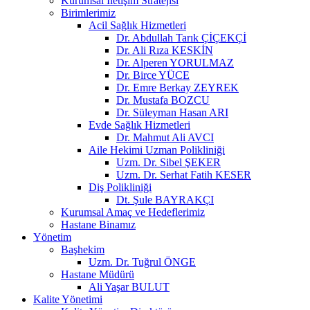
Kurumsal İletişim Stratejisi
Birimlerimiz
Acil Sağlık Hizmetleri
Dr. Abdullah Tarık ÇİÇEKÇİ
Dr. Ali Rıza KESKİN
Dr. Alperen YORULMAZ
Dr. Birce YÜCE
Dr. Emre Berkay ZEYREK
Dr. Mustafa BOZCU
Dr. Süleyman Hasan ARI
Evde Sağlık Hizmetleri
Dr. Mahmut Ali AVCI
Aile Hekimi Uzman Polikliniği
Uzm. Dr. Sibel ŞEKER
Uzm. Dr. Serhat Fatih KESER
Diş Polikliniği
Dt. Şule BAYRAKÇI
Kurumsal Amaç ve Hedeflerimiz
Hastane Binamız
Yönetim
Başhekim
Uzm. Dr. Tuğrul ÖNGE
Hastane Müdürü
Ali Yaşar BULUT
Kalite Yönetimi