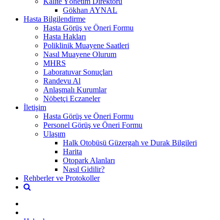
Kalite Yönetim Direktörü
Gökhan AYNAL
Hasta Bilgilendirme
Hasta Görüş ve Öneri Formu
Hasta Hakları
Poliklinik Muayene Saatleri
Nasıl Muayene Olurum
MHRS
Laboratuvar Sonuçları
Randevu Al
Anlaşmalı Kurumlar
Nöbetçi Eczaneler
İletişim
Hasta Görüş ve Öneri Formu
Personel Görüş ve Öneri Formu
Ulaşım
Halk Otobüsü Güzergah ve Durak Bilgileri
Harita
Otopark Alanları
Nasıl Gidilir?
Rehberler ve Protokoller