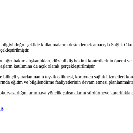
e bu bilgiyi doğru şekilde kullanmalarını desteklemek amacıyla Sağlık Ok
ekleştirilmiştir.
u ağız bakım alışkanlıkları, düzenli diş hekimi kontrollerinin önemi ve a
şların katılımına da açık olarak gerçekleştirilmiştir.
ve bilinçli yararlanmanın teşvik edilmesi, koruyucu sağlık hizmetleri ko
arında eğitim ve bilgilendirme faaliyetlerinin devam etmesi planlanmakta
 okuryazarlığını artırmaya yönelik çalışmalarını sürdürmeye kararlılıkla