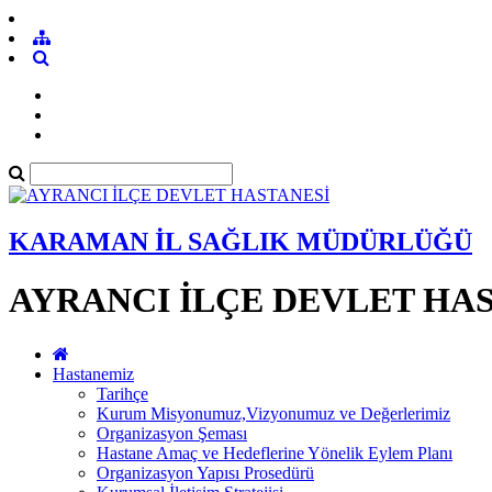
KARAMAN İL SAĞLIK MÜDÜRLÜĞÜ
AYRANCI İLÇE DEVLET HA
Hastanemiz
Tarihçe
Kurum Misyonumuz,Vizyonumuz ve Değerlerimiz
Organizasyon Şeması
Hastane Amaç ve Hedeflerine Yönelik Eylem Planı
Organizasyon Yapısı Prosedürü